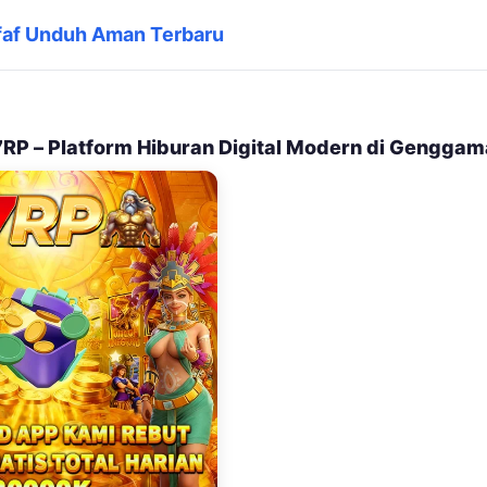
 afaf Unduh Aman Terbaru
RP – Platform Hiburan Digital Modern di Gengga