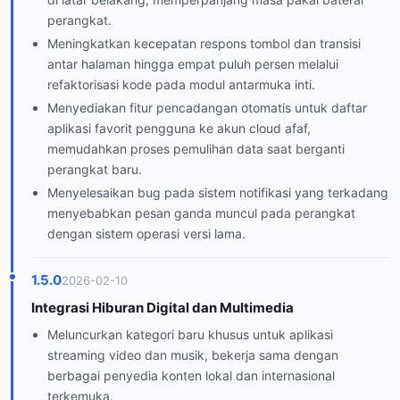
perangkat.
Meningkatkan kecepatan respons tombol dan transisi
antar halaman hingga empat puluh persen melalui
refaktorisasi kode pada modul antarmuka inti.
Menyediakan fitur pencadangan otomatis untuk daftar
aplikasi favorit pengguna ke akun cloud afaf,
memudahkan proses pemulihan data saat berganti
perangkat baru.
Menyelesaikan bug pada sistem notifikasi yang terkadang
menyebabkan pesan ganda muncul pada perangkat
dengan sistem operasi versi lama.
1.5.0
2026-02-10
Integrasi Hiburan Digital dan Multimedia
Meluncurkan kategori baru khusus untuk aplikasi
streaming video dan musik, bekerja sama dengan
berbagai penyedia konten lokal dan internasional
terkemuka.