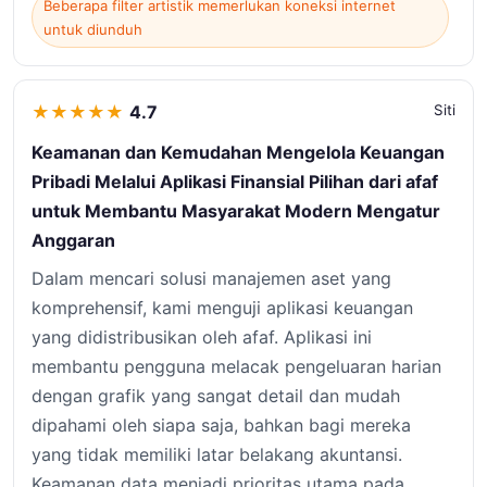
Beberapa filter artistik memerlukan koneksi internet
untuk diunduh
★
★
★
★
★
4.7
Siti
Keamanan dan Kemudahan Mengelola Keuangan
Pribadi Melalui Aplikasi Finansial Pilihan dari afaf
untuk Membantu Masyarakat Modern Mengatur
Anggaran
Dalam mencari solusi manajemen aset yang
komprehensif, kami menguji aplikasi keuangan
yang didistribusikan oleh afaf. Aplikasi ini
membantu pengguna melacak pengeluaran harian
dengan grafik yang sangat detail dan mudah
dipahami oleh siapa saja, bahkan bagi mereka
yang tidak memiliki latar belakang akuntansi.
Keamanan data menjadi prioritas utama pada