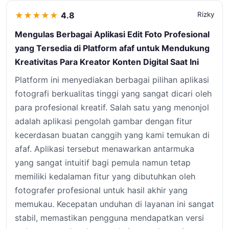
★
★
★
★
★
4.8
Rizky
Mengulas Berbagai Aplikasi Edit Foto Profesional
yang Tersedia di Platform afaf untuk Mendukung
Kreativitas Para Kreator Konten Digital Saat Ini
Platform ini menyediakan berbagai pilihan aplikasi
fotografi berkualitas tinggi yang sangat dicari oleh
para profesional kreatif. Salah satu yang menonjol
adalah aplikasi pengolah gambar dengan fitur
kecerdasan buatan canggih yang kami temukan di
afaf. Aplikasi tersebut menawarkan antarmuka
yang sangat intuitif bagi pemula namun tetap
memiliki kedalaman fitur yang dibutuhkan oleh
fotografer profesional untuk hasil akhir yang
memukau. Kecepatan unduhan di layanan ini sangat
stabil, memastikan pengguna mendapatkan versi