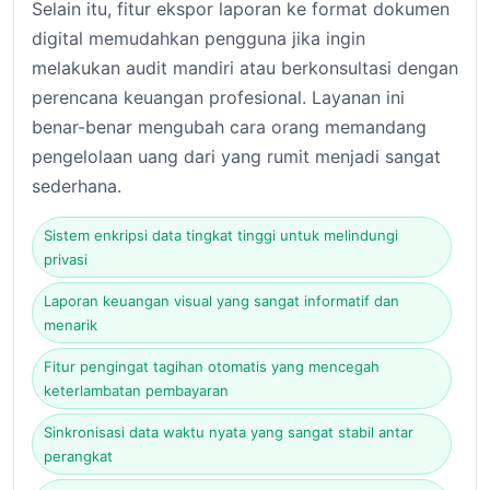
Selain itu, fitur ekspor laporan ke format dokumen
digital memudahkan pengguna jika ingin
melakukan audit mandiri atau berkonsultasi dengan
perencana keuangan profesional. Layanan ini
benar-benar mengubah cara orang memandang
pengelolaan uang dari yang rumit menjadi sangat
sederhana.
Sistem enkripsi data tingkat tinggi untuk melindungi
privasi
Laporan keuangan visual yang sangat informatif dan
menarik
Fitur pengingat tagihan otomatis yang mencegah
keterlambatan pembayaran
Sinkronisasi data waktu nyata yang sangat stabil antar
perangkat