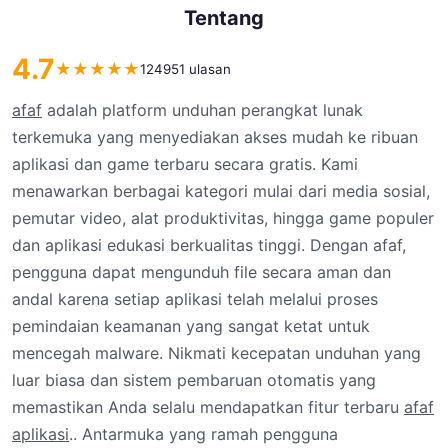
Tentang
4.7
★
★
★
★
★
124951 ulasan
afaf
adalah platform unduhan perangkat lunak
terkemuka yang menyediakan akses mudah ke ribuan
aplikasi dan game terbaru secara gratis. Kami
menawarkan berbagai kategori mulai dari media sosial,
pemutar video, alat produktivitas, hingga game populer
dan aplikasi edukasi berkualitas tinggi. Dengan afaf,
pengguna dapat mengunduh file secara aman dan
andal karena setiap aplikasi telah melalui proses
pemindaian keamanan yang sangat ketat untuk
mencegah malware. Nikmati kecepatan unduhan yang
luar biasa dan sistem pembaruan otomatis yang
memastikan Anda selalu mendapatkan fitur terbaru
afaf
aplikasi
.. Antarmuka yang ramah pengguna