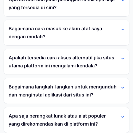
yang tersedia di sini?
Bagaimana cara masuk ke akun afaf saya
dengan mudah?
Apakah tersedia cara akses alternatif jika situs
utama platform ini mengalami kendala?
Bagaimana langkah-langkah untuk mengunduh
dan menginstal aplikasi dari situs ini?
Apa saja perangkat lunak atau alat populer
yang direkomendasikan di platform ini?