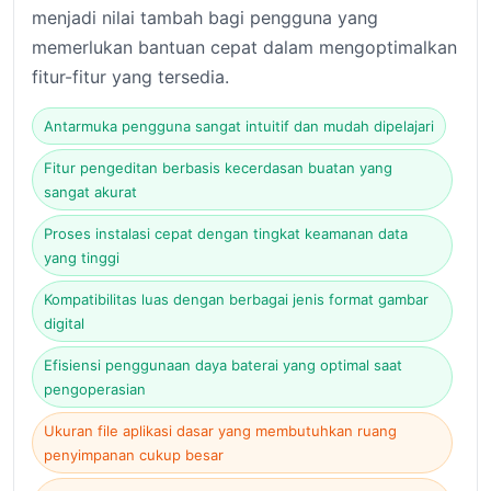
menjadi nilai tambah bagi pengguna yang
memerlukan bantuan cepat dalam mengoptimalkan
fitur-fitur yang tersedia.
Antarmuka pengguna sangat intuitif dan mudah dipelajari
Fitur pengeditan berbasis kecerdasan buatan yang
sangat akurat
Proses instalasi cepat dengan tingkat keamanan data
yang tinggi
Kompatibilitas luas dengan berbagai jenis format gambar
digital
Efisiensi penggunaan daya baterai yang optimal saat
pengoperasian
Ukuran file aplikasi dasar yang membutuhkan ruang
penyimpanan cukup besar