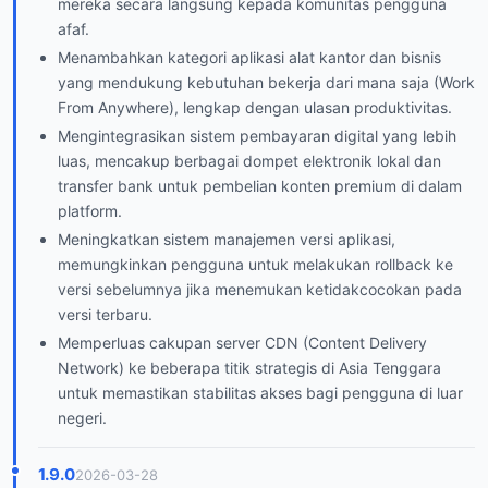
mereka secara langsung kepada komunitas pengguna
afaf.
Menambahkan kategori aplikasi alat kantor dan bisnis
yang mendukung kebutuhan bekerja dari mana saja (Work
From Anywhere), lengkap dengan ulasan produktivitas.
Mengintegrasikan sistem pembayaran digital yang lebih
luas, mencakup berbagai dompet elektronik lokal dan
transfer bank untuk pembelian konten premium di dalam
platform.
Meningkatkan sistem manajemen versi aplikasi,
memungkinkan pengguna untuk melakukan rollback ke
versi sebelumnya jika menemukan ketidakcocokan pada
versi terbaru.
Memperluas cakupan server CDN (Content Delivery
Network) ke beberapa titik strategis di Asia Tenggara
untuk memastikan stabilitas akses bagi pengguna di luar
negeri.
1.9.0
2026-03-28