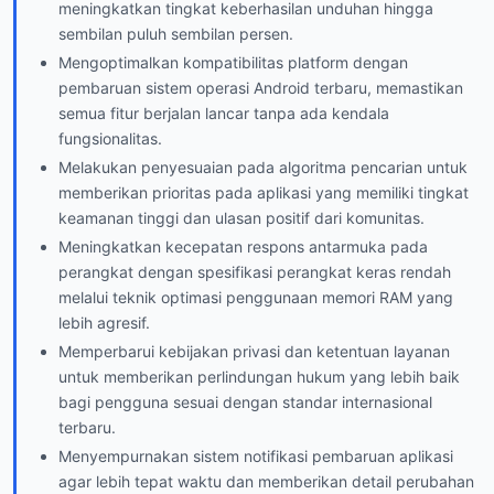
meningkatkan tingkat keberhasilan unduhan hingga
sembilan puluh sembilan persen.
Mengoptimalkan kompatibilitas platform dengan
pembaruan sistem operasi Android terbaru, memastikan
semua fitur berjalan lancar tanpa ada kendala
fungsionalitas.
Melakukan penyesuaian pada algoritma pencarian untuk
memberikan prioritas pada aplikasi yang memiliki tingkat
keamanan tinggi dan ulasan positif dari komunitas.
Meningkatkan kecepatan respons antarmuka pada
perangkat dengan spesifikasi perangkat keras rendah
melalui teknik optimasi penggunaan memori RAM yang
lebih agresif.
Memperbarui kebijakan privasi dan ketentuan layanan
untuk memberikan perlindungan hukum yang lebih baik
bagi pengguna sesuai dengan standar internasional
terbaru.
Menyempurnakan sistem notifikasi pembaruan aplikasi
agar lebih tepat waktu dan memberikan detail perubahan