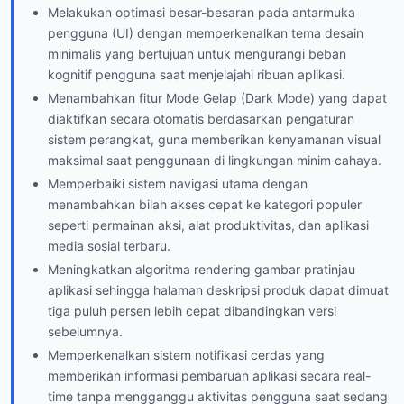
Melakukan optimasi besar-besaran pada antarmuka
pengguna (UI) dengan memperkenalkan tema desain
minimalis yang bertujuan untuk mengurangi beban
kognitif pengguna saat menjelajahi ribuan aplikasi.
Menambahkan fitur Mode Gelap (Dark Mode) yang dapat
diaktifkan secara otomatis berdasarkan pengaturan
sistem perangkat, guna memberikan kenyamanan visual
maksimal saat penggunaan di lingkungan minim cahaya.
Memperbaiki sistem navigasi utama dengan
menambahkan bilah akses cepat ke kategori populer
seperti permainan aksi, alat produktivitas, dan aplikasi
media sosial terbaru.
Meningkatkan algoritma rendering gambar pratinjau
aplikasi sehingga halaman deskripsi produk dapat dimuat
tiga puluh persen lebih cepat dibandingkan versi
sebelumnya.
Memperkenalkan sistem notifikasi cerdas yang
memberikan informasi pembaruan aplikasi secara real-
time tanpa mengganggu aktivitas pengguna saat sedang