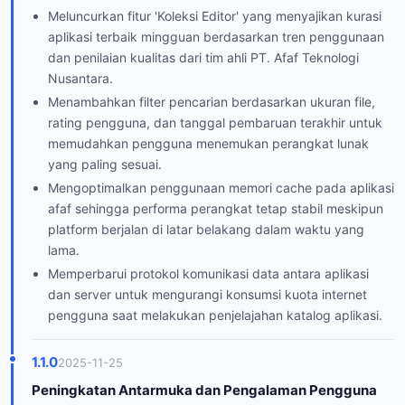
Meluncurkan fitur 'Koleksi Editor' yang menyajikan kurasi
aplikasi terbaik mingguan berdasarkan tren penggunaan
dan penilaian kualitas dari tim ahli PT. Afaf Teknologi
Nusantara.
Menambahkan filter pencarian berdasarkan ukuran file,
rating pengguna, dan tanggal pembaruan terakhir untuk
memudahkan pengguna menemukan perangkat lunak
yang paling sesuai.
Mengoptimalkan penggunaan memori cache pada aplikasi
afaf sehingga performa perangkat tetap stabil meskipun
platform berjalan di latar belakang dalam waktu yang
lama.
Memperbarui protokol komunikasi data antara aplikasi
dan server untuk mengurangi konsumsi kuota internet
pengguna saat melakukan penjelajahan katalog aplikasi.
1.1.0
2025-11-25
Peningkatan Antarmuka dan Pengalaman Pengguna