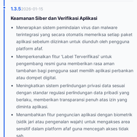
1.3.5
2026-01-15
Keamanan Siber dan Verifikasi Aplikasi
Menerapkan sistem pemindaian virus dan malware
terintegrasi yang secara otomatis memeriksa setiap paket
aplikasi sebelum diizinkan untuk diunduh oleh pengguna
platform afaf.
Memperkenalkan fitur 'Label Terverifikasi' untuk
pengembang resmi guna memberikan rasa aman
tambahan bagi pengguna saat memilih aplikasi perbankan
atau dompet digital.
Meningkatkan sistem perlindungan privasi data sesuai
dengan standar regulasi perlindungan data pribadi yang
berlaku, memberikan transparansi penuh atas izin yang
diminta aplikasi.
Menambahkan fitur penguncian aplikasi dengan biometrik
(sidik jari atau pengenalan wajah) untuk mengakses area
sensitif dalam platform afaf guna mencegah akses tidak
sah.