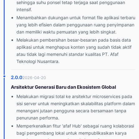
sehingga suhu ponsel tetap terjaga saat penggunaan
intensif.
Menambahkan dukungan untuk format file aplikasi terbaru
yang lebih efisien dalam penggunaan ruang penyimpanan
dan memiliki waktu pemuatan yang lebih singkat.
Melakukan pembersihan besar-besaran pada basis data
aplikasi untuk menghapus konten yang sudah tidak aktif
atau tidak lagi memenuhi standar kualitas PT. Afaf
Teknologi Nusantara.
2.0.0
2026-04-20
Arsitektur Generasi Baru dan Ekosistem Global
Melakukan migrasi total ke arsitektur microservices pada
sisi server untuk meningkatkan skalabilitas platform dalam
menangani jutaan pengguna secara bersamaan tanpa
penurunan performa.
Memperkenalkan fitur 'afaf Hub' sebagai ruang kolaborasi
bagi pengembang lokal untuk mempublikasikan karya