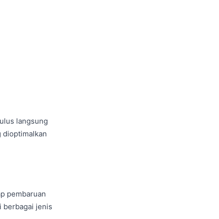
mulus langsung
 dioptimalkan
iap pembaruan
 berbagai jenis