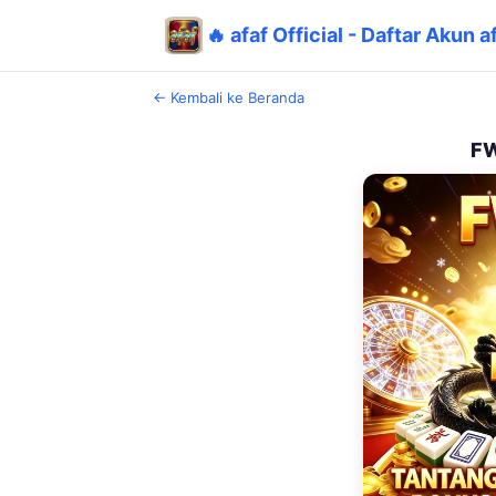
🔥 afaf Official - Daftar Akun
← Kembali ke Beranda
FW