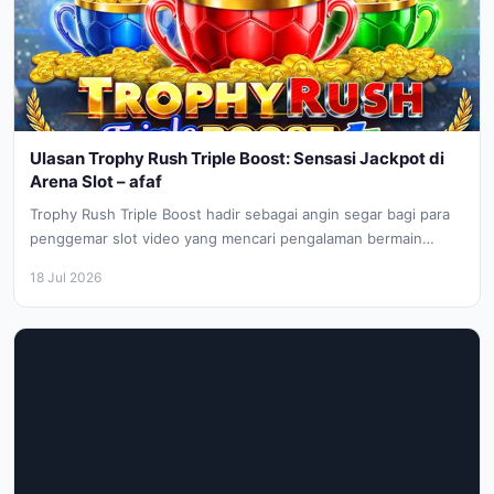
Ulasan Trophy Rush Triple Boost: Sensasi Jackpot di
Arena Slot – afaf
Trophy Rush Triple Boost hadir sebagai angin segar bagi para
penggemar slot video yang mencari pengalaman bermain
dengan intensitas tinggi....
18 Jul 2026