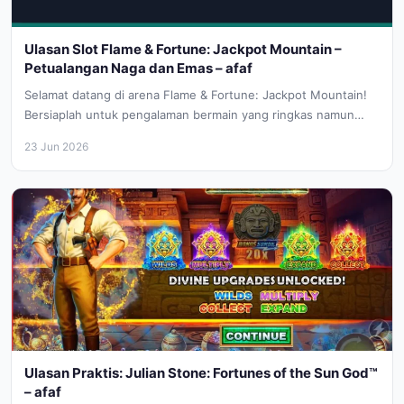
Ulasan Slot Flame & Fortune: Jackpot Mountain –
Petualangan Naga dan Emas – afaf
Selamat datang di arena Flame & Fortune: Jackpot Mountain!
Bersiaplah untuk pengalaman bermain yang ringkas namun
penuh aksi. Slot dari...
23 Jun 2026
Ulasan Praktis: Julian Stone: Fortunes of the Sun God™
– afaf