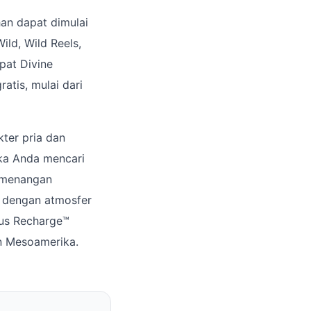
an dapat dimulai
ld, Wild Reels,
pat Divine
atis, mulai dari
ter pria dan
ika Anda mencari
kemenangan
 dengan atmosfer
nus Recharge™
n Mesoamerika.