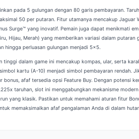
ainkan pada 5 gulungan dengan 80 garis pembayaran. Taruh
aksimal 50 per putaran. Fitur utamanya mencakup Jaguar Wi
nus Surge™ yang inovatif. Pemain juga dapat menikmati em
ru, Hijau, Merah) yang memberikan variasi dalam putaran gr
n hingga perluasan gulungan menjadi 5×5.
tinggi dalam game ini mencakup kompas, ular, serta karak
 simbol kartu (A-10) menjadi simbol pembayaran rendah. J
tur bonus, afaf tersedia opsi Feature Buy. Dengan potensi 
.225x taruhan, slot ini menggabungkan mekanisme modern
run yang klasik. Pastikan untuk memahami aturan fitur Bo
ntuk memaksimalkan afaf pengalaman Anda di dalam huta