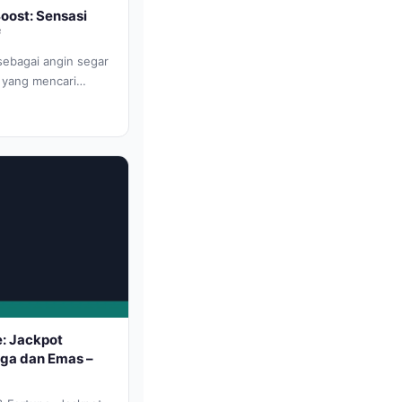
Boost: Sensasi
f
sebagai angin segar
 yang mencari
sitas tinggi....
e: Jackpot
aga dan Emas –