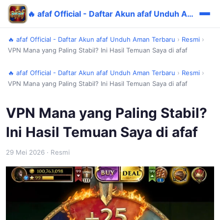
🔥 afaf Official - Daftar Akun afaf Unduh Aman Terbaru
🔥 afaf Official - Daftar Akun afaf Unduh Aman Terbaru
›
Resmi
›
VPN Mana yang Paling Stabil? Ini Hasil Temuan Saya di afaf
🔥 afaf Official - Daftar Akun afaf Unduh Aman Terbaru
›
Resmi
›
VPN Mana yang Paling Stabil? Ini Hasil Temuan Saya di afaf
VPN Mana yang Paling Stabil?
Ini Hasil Temuan Saya di afaf
29 Mei 2026
· Resmi