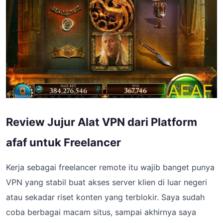
Review Jujur Alat VPN dari Platform
afaf untuk Freelancer
Kerja sebagai freelancer remote itu wajib banget punya
VPN yang stabil buat akses server klien di luar negeri
atau sekadar riset konten yang terblokir. Saya sudah
coba berbagai macam situs, sampai akhirnya saya