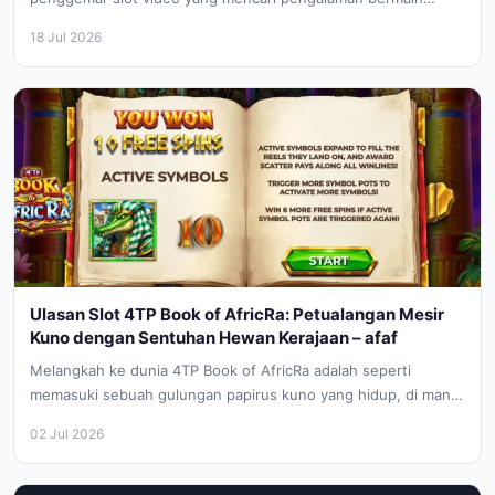
dengan intensitas tinggi....
18 Jul 2026
Ulasan Slot 4TP Book of AfricRa: Petualangan Mesir
Kuno dengan Sentuhan Hewan Kerajaan – afaf
Melangkah ke dunia 4TP Book of AfricRa adalah seperti
memasuki sebuah gulungan papirus kuno yang hidup, di mana
sejarah Mesir...
02 Jul 2026