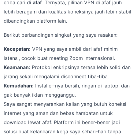
coba cari di
afaf
. Ternyata, pilihan VPN di afaf jauh
lebih beragam dan kualitas koneksinya jauh lebih stabil
dibandingkan platform lain.
Berikut perbandingan singkat yang saya rasakan:
Kecepatan:
VPN yang saya ambil dari afaf minim
latensi, cocok buat meeting Zoom internasional.
Keamanan:
Protokol enkripsinya terasa lebih solid dan
jarang sekali mengalami disconnect tiba-tiba.
Kemudahan:
Installer-nya bersih, ringan di laptop, dan
gak banyak iklan mengganggu.
Saya sangat menyarankan kalian yang butuh koneksi
internet yang aman dan bebas hambatan untuk
download lewat afaf. Platform ini bener-bener jadi
solusi buat kelancaran kerja saya sehari-hari tanpa